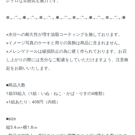
レトロな雰囲気も魅力です。
❁.｡.:*:.｡.✽.｡.:*:.｡.❁.｡.:*:.｡.✽.｡.:*:.｡.❁.｡.:*:.｡.✽.｡.:*:.｡.❁.｡.:*:.｡.✽
※水分への耐久性が増す油脂コーティングを施しております。
※イメージ写真のケーキと周りの装飾は商品に含まれません。
※メレンゲドールは破損防止の為に硬く作られております。お召
し上がりの際には充分なご配慮をしていただけますよう、注意喚
起をお願いいたします。
■商品入数
1箱33組入（1組：いぬ・ねこ・かば・りすの4種類）
※1組あたり：408円（内税）
■size
縦3.4㎝×横1.8㎝