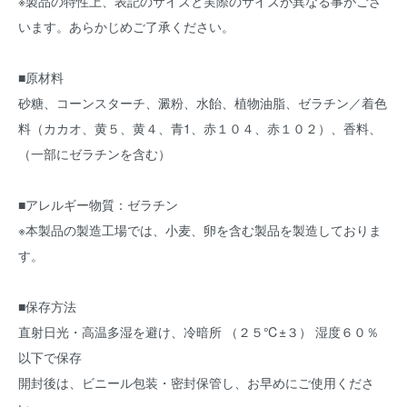
※製品の特性上、表記のサイズと実際のサイズが異なる事がござ
います。あらかじめご了承ください。
■原材料
砂糖、コーンスターチ、澱粉、水飴、植物油脂、ゼラチン／着色
料（カカオ、黄５、黄４、青1、赤１０４、赤１０２）、香料、
（一部にゼラチンを含む）
■アレルギー物質：ゼラチン
※本製品の製造工場では、小麦、卵を含む製品を製造しておりま
す。
■保存方法
直射日光・高温多湿を避け、冷暗所 （２５℃±３） 湿度６０％
以下で保存
開封後は、ビニール包装・密封保管し、お早めにご使用くださ