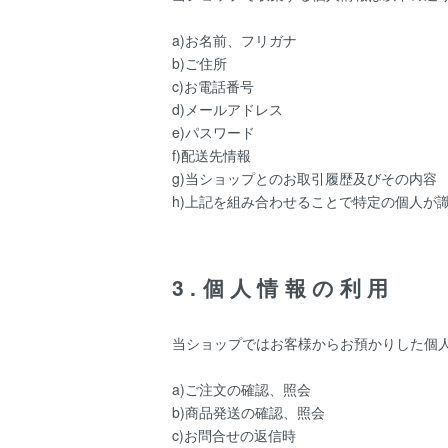
a)お名前、フリガナ
b)ご住所
c)お電話番号
d)メールアドレス
e)パスワード
f)配送先情報
g)当ショップとのお取引履歴及びその内容
h)上記を組み合わせることで特定の個人が
3.個人情報の利用
当ショップではお客様からお預かりした個
a)ご注文の確認、照会
b)商品発送の確認、照会
c)お問合せの返信時