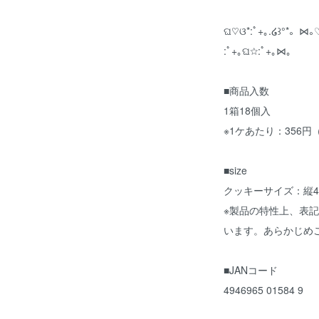
ଘ♡ଓ*:ﾟ+｡.໒꒱°*。⋈｡♡
:ﾟ+｡ଘ☆:ﾟ+｡⋈｡
■商品入数
1箱18個入
※1ケあたり：356円
■size
クッキーサイズ：縦4.
※製品の特性上、表
います。あらかじめ
■JANコード
4946965 01584 9