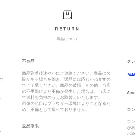
RETURN
返品について
不良品
ク
商品到着後速やかにご連絡ください。商品に欠
文で
陥がある場合を除き、返品には応じかねますの
でご了承ください。商品の破損、その他、当店
。
の不手際により不備が発生した場合は、当店に
Ama
す。
て送料を負担のうえお取替えいたします。
画像の色目はブラウザー環境によりことなるた
め、不備として扱っておりません。
コ
コ
返品期限
が
計
お