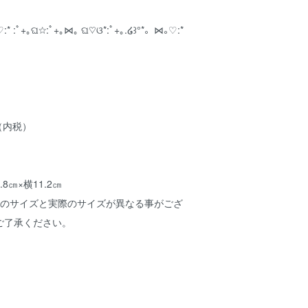
:* :ﾟ+｡ଘ☆:ﾟ+｡⋈｡ ଘ♡ଓ*:ﾟ+｡.໒꒱°*。⋈｡♡:*
（内税）
8㎝×横11.2㎝
記のサイズと実際のサイズが異なる事がござ
ご了承ください。