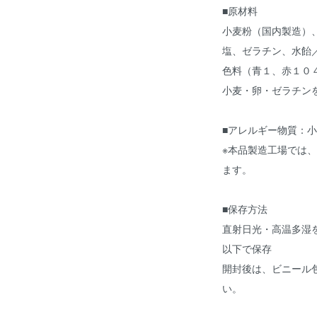
■原材料
小麦粉（国内製造）
塩、ゼラチン、水飴
色料（青１、赤１０
小麦・卵・ゼラチン
■アレルギー物質：
※本品製造工場では
ます。
■保存方法
直射日光・高温多湿を
以下で保存
開封後は、ビニール
い。